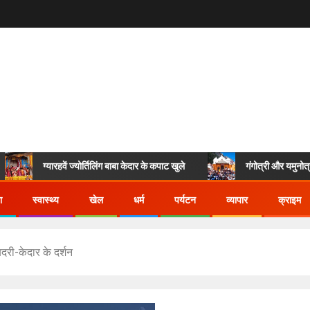
ग्यारहवें ज्योर्तिलिंग बाबा केदार के कपाट खुले
गंगोत्री और यमुनोत्री धाम के 
ा
स्वास्थ्य
खेल
धर्म
पर्यटन
व्यापार
क्राइम
बदरी-केदार के दर्शन