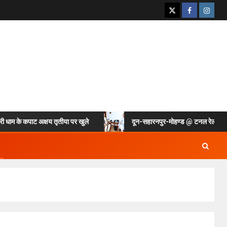
कपाट अक्षय तृतीया पर खुले
दून-सहारनपुर-मोहण्ड @ टनल रेल लाइन की गुजा