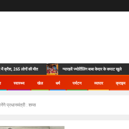
ैश, 265 लोगों की मौत
ग्यारहवें ज्योर्तिलिंग बाबा केदार के कपाट खुले
ा
स्वास्थ्य
खेल
धर्म
पर्यटन
व्यापार
क्राइम
ंगे प्रधानमंत्री : शम्स