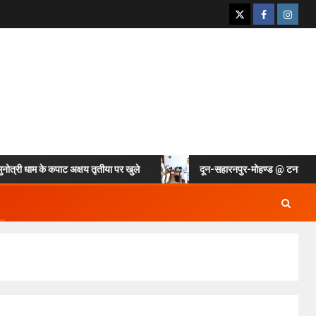
 धाम के कपाट अक्षय तृतीया पर खुले
दून-सहारनपुर-मोहण्ड @ टनल रेल लाइन क