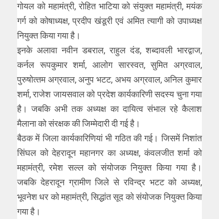
गोयल को महामंत्री, रोहित भाटिया को संयुक्‍त महामंत्री, मयंक
गर्ग को कोषाध्‍यक्ष, प्रदीप खंडूरी एवं अमित त्‍यागी को उपाध्‍यक्ष
नियुक्‍त किया गया है।
इनके अलावा नवीन डबराल, राहुल दंड, शब्‍दावली भारद्वाज,
कर्नल रूपकुमार शर्मा, आलोग सारस्‍वत, सुमित अग्रवाल,
पुरुषोत्‍तम अग्रवाल, अनुप भटट, अभय अग्रवाल, अनिल कुमार
शर्मा, राजेश जायसवाल को प्रदेश कार्यकारिणी सदस्‍य चुना गया
है। जबकि अभी तक अध्‍यक्ष का दायित्‍व संभाल रहे कैलाश
मैलाना को संरक्षक की जिम्‍मेदारी दी गई है।
बैठक में जिला कार्यकारिणियां भी गठित की गई। जिसमें निशांत
सिंघल को देहरादून महानगर का अध्‍यक्ष, कंवलजीत शर्मा को
महामंत्री, रमेश सल्‍ल को संयोजक नियुक्‍त किया गया है।
जबकि देहरादून ग्रामीण जिले से रविन्‍द्र भटट को अध्‍यक्ष,
भूवनेश धर को महामंत्री, सिद्धांत सूद को संयोजक नियुक्‍त किया
गया है।