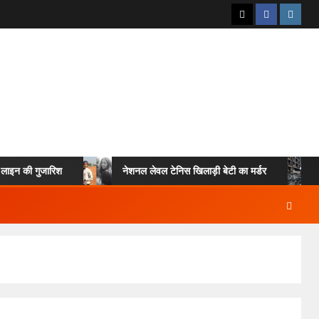
गुजारिश
नेशनल लेवल टेनिस खिलाड़ी बेटी का मर्डर
एयर इंड