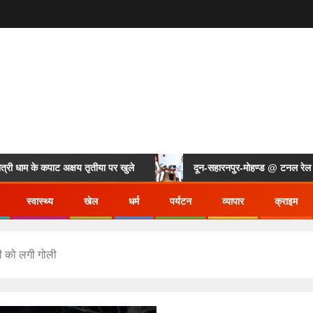
के कपाट अक्षय तृतीया पर खुले
दून-सहारनपुर-मोहण्ड @ टनल रेल लाइन की 
स्वास्थ्य
खेल
धर्म
पर्यटन
व्यापार
क्राइम
ोपी को लगी गोली