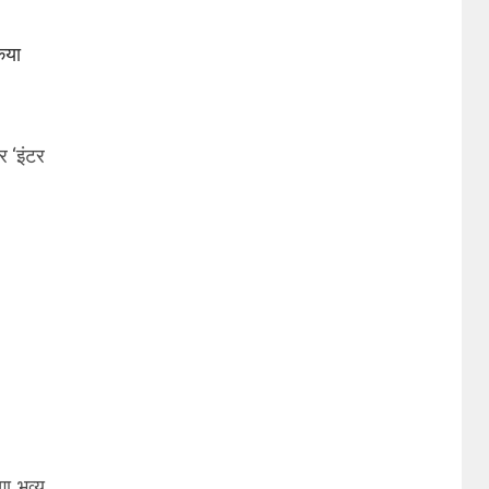
िया
र ‘इंटर
गा भव्य