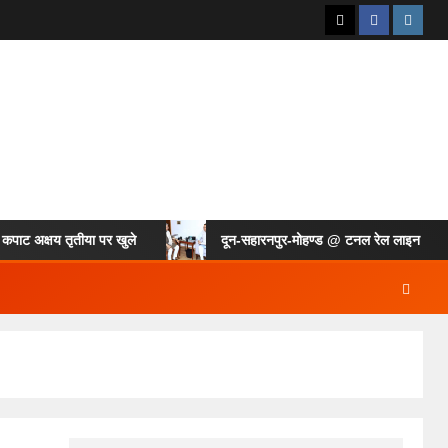
्षय तृतीया पर खुले
दून-सहारनपुर-मोहण्ड @ टनल रेल लाइन की गुजारिश