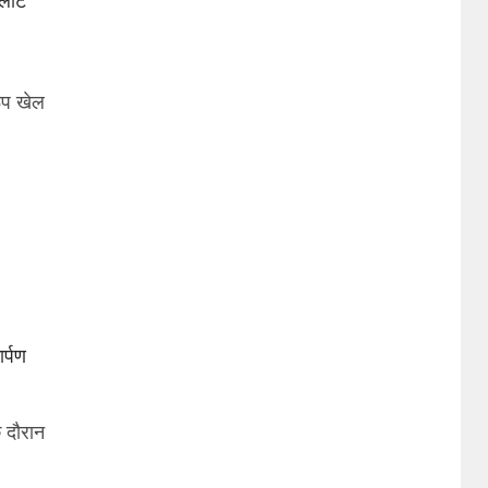
रूप खेल
र्पण
े दौरान