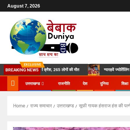
August 7, 2026
EXCLUSIVE
का विमान गुजरात में क्रैश, 265 लोगों की मौत
ग्यारहवें ज्योर्तिलिंग बाबा के
BREAKING NEWS
उत्तराखण्ड
राजनीति
देश
दुनिया
शिक्षा
Home
राज्य समाचार
उत्तराखण्ड
सूफी गायक हंसराज हंस की पत्